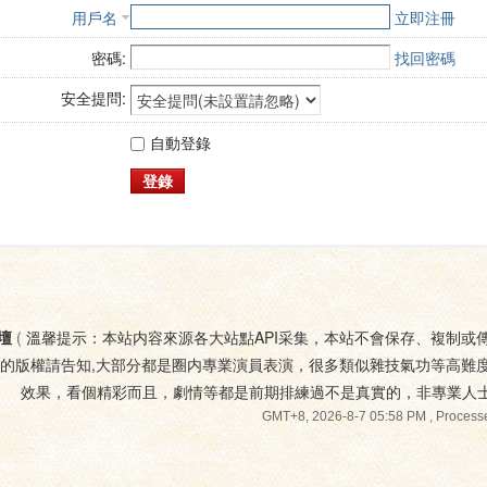
用戶名
立即注冊
密碼:
找回密碼
安全提問:
自動登錄
登錄
壇
(
溫馨提示：本站内容來源各大站點API采集，本站不會保存、複制或
您的版權請告知,大部分都是圈内專業演員表演，很多類似雜技氣功等高難
效果，看個精彩而且，劇情等都是前期排練過不是真實的，非專業人
GMT+8, 2026-8-7 05:58 PM
, Processe