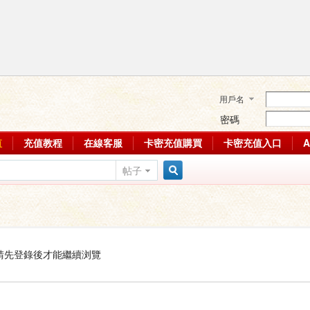
用戶名
密碼
值
充值教程
在線客服
卡密充值購買
卡密充值入口
帖子
搜
索
請先登錄後才能繼續浏覽