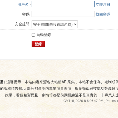
用戶名
立即注冊
密碼:
找回密碼
安全提問:
自動登錄
登錄
壇
(
溫馨提示：本站内容來源各大站點API采集，本站不會保存、複制或
您的版權請告知,大部分都是圈内專業演員表演，很多類似雜技氣功等高難
效果，看個精彩而且，劇情等都是前期排練過不是真實的，非專業人
GMT+8, 2026-8-6 06:47 PM
, Processe