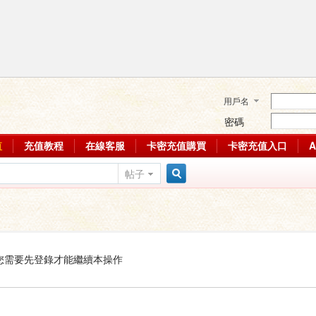
用戶名
密碼
值
充值教程
在線客服
卡密充值購買
卡密充值入口
帖子
搜
索
您需要先登錄才能繼續本操作