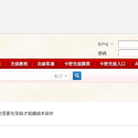
用戶名
密碼
值
充值教程
在線客服
卡密充值購買
卡密充值入口
帖子
搜
索
您需要先登錄才能繼續本操作