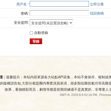
用戶名
立即注冊
密碼:
找回密碼
安全提問:
自動登錄
登錄
壇
(
溫馨提示：本站内容來源各大站點API采集，本站不會保存、複制或
您的版權請告知,大部分都是圈内專業演員表演，很多類似雜技氣功等高難
效果，看個精彩而且，劇情等都是前期排練過不是真實的，非專業人
GMT+8, 2026-8-8 02:16 PM
, Processe