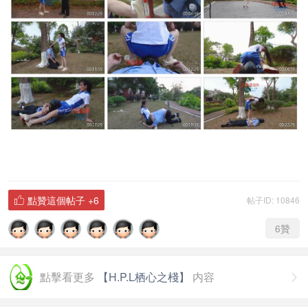
點贊這個帖子
+6
帖子ID: 10846

6
贊
點擊看更多
【H.P.L栖心之棧】
内容
