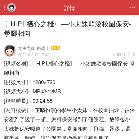
詳情


〖H.P.L栖心之棧〗—小太妹欺淩校園保安-
拳腳相向
女主之家-白學士
Lv.8
9361
0
2020-6-3 17:17:02


[視頻名稱] :〖H.P.L栖心之棧〗—小太妹欺淩校園保安-拳
腳相向
[視頻尺寸] : 1280×720
[視頻大小] : MP4/512MB
[視頻時長] : 00:24:58
[内容概要] ：芷晴扮演的學生小太妹，在校園抽煙，被保
安看到了說了一頓。怎料保安碰到了個硬茬。放學後小
太妹把保安喊道了公園裏，拳腳相向，飛踹、暴踢，還
有坐臉、腿絞。這次保安是徹徹底底被制服了。