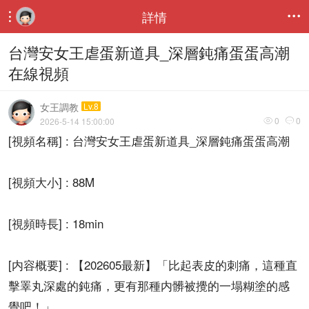
詳情


台灣安女王虐蛋新道具_深層鈍痛蛋蛋高潮
在線視頻
女王調教
Lv.8
0
0
2026-5-14 15:00:00


[視頻名稱] : 台灣安女王虐蛋新道具_深層鈍痛蛋蛋高潮
[視頻大小] : 88M
[視頻時長] : 18min
[内容概要] : 【202605最新】「比起表皮的刺痛，這種直
擊睪丸深處的鈍痛，更有那種内髒被攪的一塌糊塗的感
覺吧！」