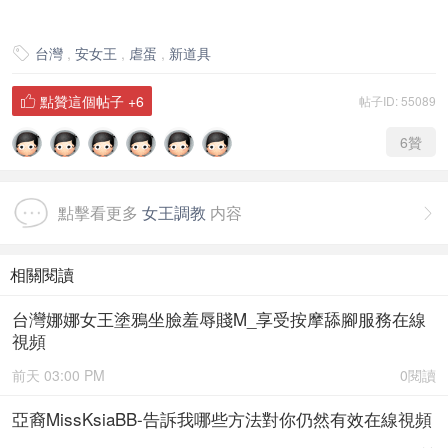
台灣
,
安女王
,
虐蛋
,
新道具

點贊這個帖子
+6
帖子ID: 55089

6
贊
點擊看更多
女王調教
内容

相關閱讀
台灣娜娜女王塗鴉坐臉羞辱賤M_享受按摩舔腳服務在線
視頻
前天 03:00 PM
0閱讀
亞裔MissKsiaBB-告訴我哪些方法對你仍然有效在線視頻