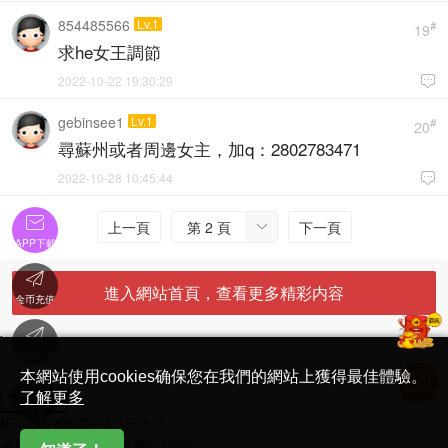
854485566
Lv.1
#
19
求he女王調節
2022-10-22 19:30:29

gebinsee1
Lv.1
#
20
尋蘇州或者周邊女主，加q：2802783471
2022-10-28 10:45:44


上一頁
第 2 頁
下一頁

APP下載

進入網站首頁，查看更多精彩内容
金币充值

'
在線客服
简体中文版
本網站使用cookies确保您在我們的網站上獲得最佳體驗。

了解更多
Translate
首頁
English
繁體中文
日本語
日本語
繁體中文
English