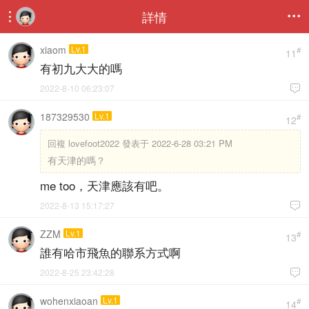
詳情


xiaom
Lv.1
#
11
有初九大大的嗎
2022-8-10 06:23:07

187329530
Lv.1
#
12
回複
lovefoot2022 發表于 2022-6-28 03:21 PM
有天津的嗎？
me too，天津應該有吧。
2022-8-13 15:17:27

ZZM
Lv.1
#
13
誰有哈市飛魚的聯系方式啊
2022-8-25 23:42:28

wohenxiaoan
Lv.1
#
14