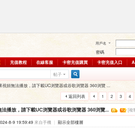
用戶名
密碼
值
充值教程
在線客服
卡密充值購買
卡密充值入口
帖子
搜
果視頻無法播放，請下載UC浏覽器或谷歌浏覽器 360浏覽 ...
返回列表
1
2
3
4
索
[複
法播放，請下載UC浏覽器或谷歌浏覽器 360浏覽...
24-8-9 19:59:49
來自手機
|
顯示全部樓層