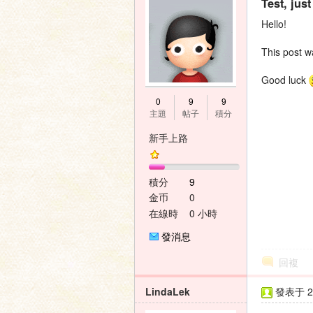
Test, jus
Hello!
This post w
Good luck
0
9
9
主題
帖子
積分
新手上路
積分
9
金币
0
在線時
0 小時
間
發消息
回複
LindaLek
發表于 20