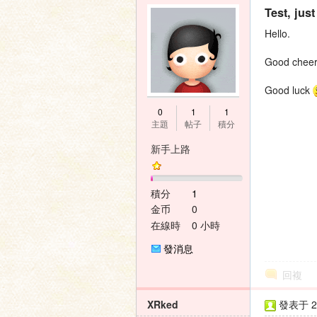
Test, jus
Hello.
Good cheer t
Good luck
0
1
1
主題
帖子
積分
新手上路
積分
1
金币
0
在線時
0 小時
間
發消息
回複
XRked
發表于 20