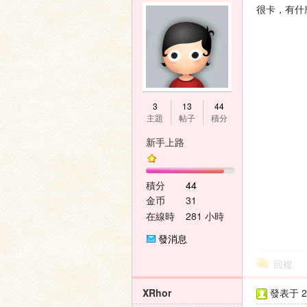
很卡，有什
3
13
44
主題
帖子
積分
新手上路
積分
44
金币
31
在線時
281 小時
間
發消息
回複
XRhor
發表于 20