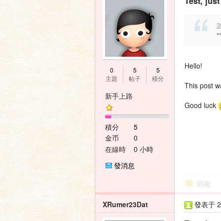
Test, jus
壇
3
*
Hello!
0
5
5
主題
帖子
積分
This post w
新手上路
Good luck
積分
5
金币
0
在線時
0 小時
間
發消息
回複
XRumer23Dat
發表于 20