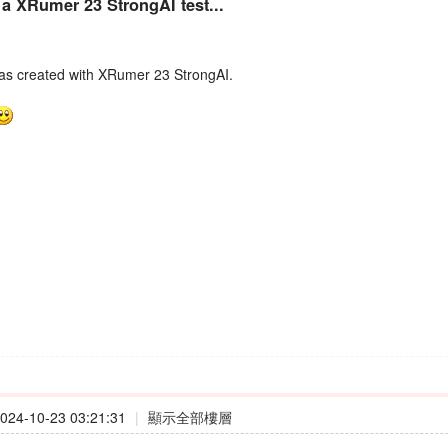
t a XRumer 23 StrongAI test...
as created with XRumer 23 StrongAI.
24-10-23 03:21:31
|
顯示全部樓層