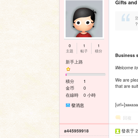
Gifts and
9
?
0
1
1
主題
帖子
積分
Business 
新手上路
Welcome to 
We are plea
積分
1
that are sui
金币
0
在線時
0 小時
間
[url=]заказ
發消息
回複
a445959918
發表于 20