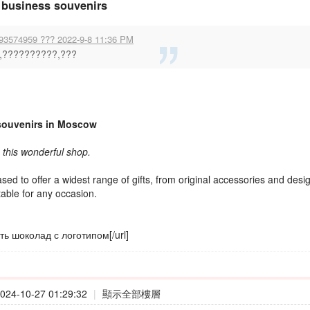
 business souvenirs
93574959 ??? 2022-9-8 11:36 PM
,??????????,???
souvenirs in Moscow
this wonderful shop.
sed to offer a widest range of gifts, from original accessories and desig
table for any occasion.
ать шоколад с логотипом[/url]
24-10-27 01:29:32
|
顯示全部樓層