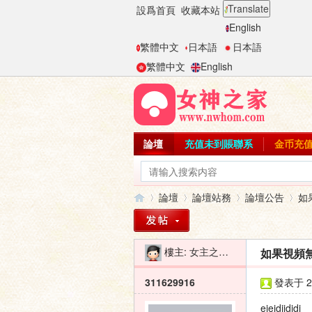
Translate
設爲首頁
收藏本站
English
繁體中文
日本語
日本語
繁體中文
English
論壇
充值未到賬聯系
金币充
論壇
論壇站務
論壇公告
如
樓主:
女主之家-二麻子
如果視頻無
女
»
›
›
›
311629916
發表于 20
ejejdjjdjdj