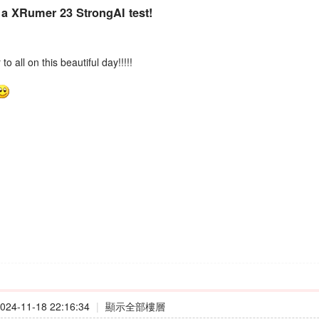
t a XRumer 23 StrongAI test!
o all on this beautiful day!!!!!
24-11-18 22:16:34
|
顯示全部樓層