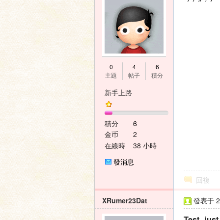
神
0
4
6
主題
帖子
積分
新手上路
積分
6
金币
2
在線時
38 小時
間
之
發消息
回複
XRumer23Dat
發表于 20
Test, jus