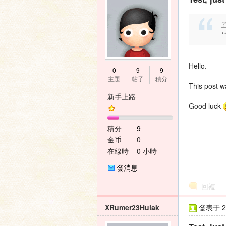
?
*
家
Hello.
0
9
9
主題
帖子
積分
This post w
新手上路
Good luck
積分
9
論
金币
0
在線時
0 小時
間
發消息
回複
XRumer23Hulak
發表于 20