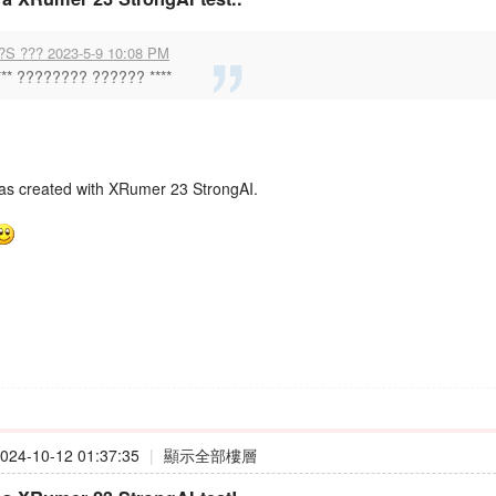
?S ??? 2023-5-9 10:08 PM
*** ???????? ?????? ****
as created with XRumer 23 StrongAI.
24-10-12 01:37:35
|
顯示全部樓層