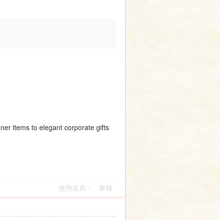
ner items to elegant corporate gifts
使用道具
舉報