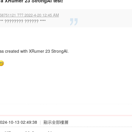
t a XRumer 23 StrongAI test!
58751121 ??? 2022-4-20 12:45 AM
*** ???????? ?????? ****
as created with XRumer 23 StrongAI.
24-10-13 02:49:38
|
顯示全部樓層