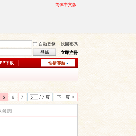
简体中文版
自動登錄
找回密碼
登錄
立即注冊
APP下載
快捷導航
5
6
7
/ 7 頁
下一頁
制鏈接]